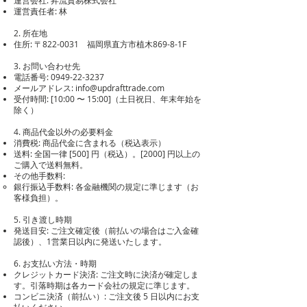
運営会社: 昇流貿易株式会社
運営責任者: 林
2. 所在地
住所: 〒822-0031 福岡県直方市植木869-8-1F
3. お問い合わせ先
電話番号:
0949-22-3237
メールアドレス:
info@updrafttrade.com
受付時間: [10:00 〜 15:00]（土日祝日、年末年始を
除く）
4. 商品代金以外の必要料金
消費税: 商品代金に含まれる（税込表示）
送料: 全国一律 [500] 円（税込）。[2000] 円以上の
ご購入で送料無料。
その他手数料:​
銀行振込手数料: 各金融機関の規定に準じます（お
客様負担）。
5. 引き渡し時期
発送目安: ご注文確定後（前払いの場合はご入金確
認後）、1営業日以内に発送いたします。
6. お支払い方法・時期
クレジットカード決済: ご注文時に決済が確定しま
す。引落時期は各カード会社の規定に準じます。
コンビニ決済（前払い）: ご注文後 5 日以内にお支