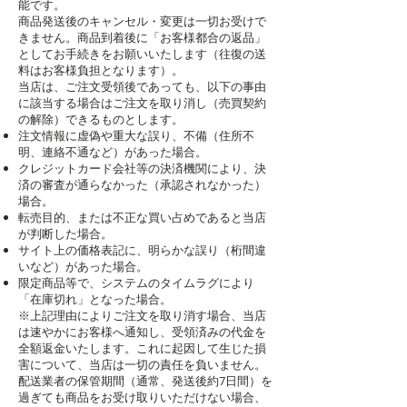
能です。
商品発送後のキャンセル・変更は一切お受けで
きません。商品到着後に「お客様都合の返品」
としてお手続きをお願いいたします（往復の送
料はお客様負担となります）。
当店は、ご注文受領後であっても、以下の事由
に該当する場合はご注文を取り消し（売買契約
の解除）できるものとします。
注文情報に虚偽や重大な誤り、不備（住所不
明、連絡不通など）があった場合。
クレジットカード会社等の決済機関により、決
済の審査が通らなかった（承認されなかった）
場合。
転売目的、または不正な買い占めであると当店
が判断した場合。
サイト上の価格表記に、明らかな誤り（桁間違
いなど）があった場合。
限定商品等で、システムのタイムラグにより
「在庫切れ」となった場合。
※上記理由によりご注文を取り消す場合、当店
は速やかにお客様へ通知し、受領済みの代金を
全額返金いたします。これに起因して生じた損
害について、当店は一切の責任を負いません。
配送業者の保管期間（通常、発送後約7日間）を
過ぎても商品をお受け取りいただけない場合、