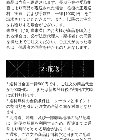
商品は当店へ返送されます。長期不在や受取拒
否により商品が返送された場合、往復の正規送
料 実費 および手数料 一律 [1000] 円 をご
請求させていただきます。また、以降のご注文
をお断りする場合がございます。
未成年（[18] 歳未満）のお客様が商品を購入さ
れる場合は、必ず法定代理人（親権者）の同意
を得た上でご注文ください。ご注文があった場
合は、保護者の同意を得たものとみなします。
2:配送
* 送料は全国一律500円です。ご注文の商品代金
が2,000円以上、または新規登録後の初回注文時
は送料無料です。
* 送料無料の金額条件は、クーポンとポイント
の割引額を引いた注文の合計金額が対象となり
ます。
* 北海道、沖縄、及び一部離島地域の商品配送
は、陸便や船便を利用するため、配達までに通
常より時間がかかる場合があります。
* 通常、ご注文の商品は到着予定日までに配達