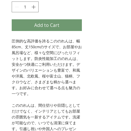
Add to Cart
圧倒的な高評価を誇るこののれんは、幅
85cm、丈150cmのサイズで、お部屋やお
風呂場など、様々な空間にぴったりフィ
ットします。防炎性能加工ののれんは、
安全かつ快適にご利用いただけます。デ
ザインのバリエーションも豊富で、和風
や洋風、北欧風、桜や富士山、猫柄、フ
クロウなど、さまざまな柄から選べま
す。お好みに合わせて選べる点も魅力の
一つです。
こののれんは、間仕切りや目隠しとして
だけでなく、インテリアとしてもお部屋
の雰囲気を一新するアイテムです。洗濯
が可能なので、いつでも清潔に保てま
す。引越し祝いや外国人へのプレゼン