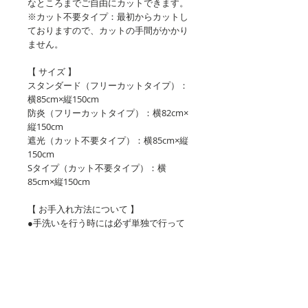
なところまでご自由にカットできます。
※カット不要タイプ：最初からカットし
ておりますので、カットの手間がかかり
ません。
【 サイズ 】
スタンダード（フリーカットタイプ）：
横85cm×縦150cm
防炎（フリーカットタイプ）：横82cm×
縦150cm
遮光（カット不要タイプ）：横85cm×縦
150cm
Sタイプ（カット不要タイプ）：横
85cm×縦150cm
【 お手入れ方法について 】
●手洗いを行う時には必ず単独で行って
ください。他の衣類などと一緒に暖簾の
洗濯を行いますと色移りや摩擦などによ
る色落ちや褪せが生じる可能性がござい
ます。
●中性洗剤（通常の弱アルカリ性ですと
塩素などの力により白くなってしまう可