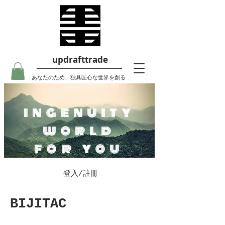
updrafttrade
あなたのため、独具匠心な世界を創る
ingenuity
world
for you
登入/註冊
BIJITAC