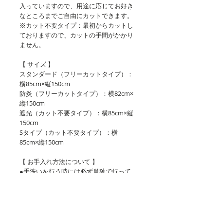
入っていますので、用途に応じてお好き
なところまでご自由にカットできます。
※カット不要タイプ：最初からカットし
ておりますので、カットの手間がかかり
ません。
【 サイズ 】
スタンダード（フリーカットタイプ）：
横85cm×縦150cm
防炎（フリーカットタイプ）：横82cm×
縦150cm
遮光（カット不要タイプ）：横85cm×縦
150cm
Sタイプ（カット不要タイプ）：横
85cm×縦150cm
【 お手入れ方法について 】
●手洗いを行う時には必ず単独で行って
ください。他の衣類などと一緒に暖簾の
洗濯を行いますと色移りや摩擦などによ
る色落ちや褪せが生じる可能性がござい
ます。