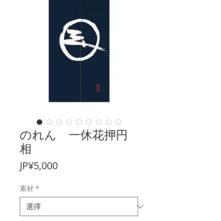
のれん 一休花押円
相
價格
JP¥5,000
素材
*