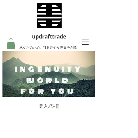
updrafttrade
あなたのため、独具匠心な世界を創る
ingenuity
world
for you
登入/註冊
主页
Updraft Shop
Dream D圆眉